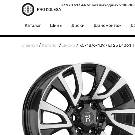
+7 978 517 44 55
Без выходных 9:00-18
Каталог
Шины
Диски
Шиномонтаж
До
Главная
/
Каталог
/
Диски
/ 7,5×18/6×139,7 ET25 D106,1 