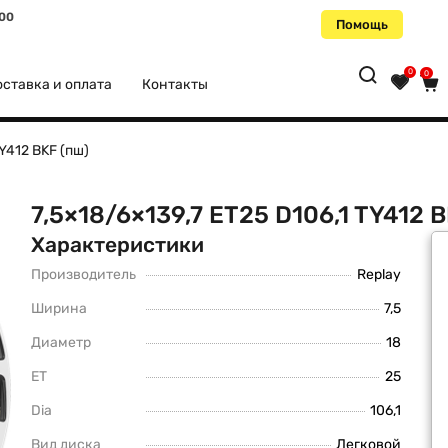
:00
Помощь
0
0
ставка и оплата
Контакты
TY412 BKF (пш)
7,5×18/6×139,7 ET25 D106,1 TY412 B
Характеристики
Производитель
Replay
Ширина
7,5
Диаметр
18
ET
25
Dia
106,1
Вид диска
Легковой