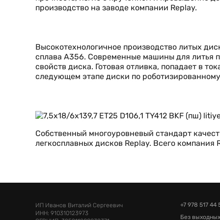
производство на заводе компании Replay.
Высокотехнологичное производство литых диск
сплава А356. Современные машины для литья п
свойств диска. Готовая отливка, попадает в т
следующем этапе диски по роботизированному
Собственный многоуровневый стандарт качеств
легкосплавных дисков Replay. Всего компания
+7 978 517 44 
ИП Иванов Виталий Сергеевич
ИНН: 910310123973
Без выходных