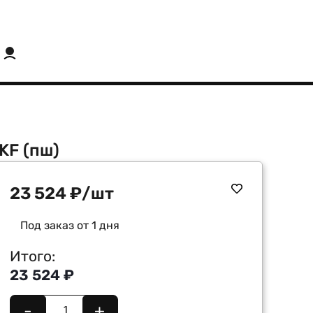
KF (пш)
23 524
₽
/шт
Под заказ от 1 дня
Итого:
23 524 ₽
-
+