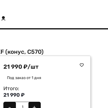
F (конус, C570)
21 990
₽
/шт
Под заказ от 1 дня
Итого:
21 990 ₽
-
+