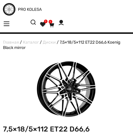
0
0
Главная
/
Каталог
/
Диски
/ 7,5×18/5×112 ET22 D66,6 Koenig
Black mirror
7,5×18/5×112 ET22 D66,6