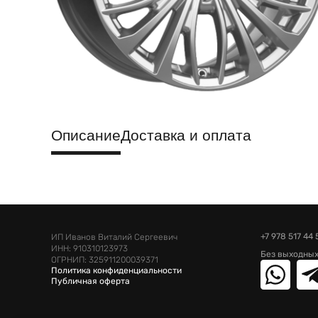
Описание
Доставка и оплата
+7 978 517 44 
ИП Иванов Виталий Сергеевич
ИНН: 910310123973
Без выходных
ОГРНИП: 325911200039371
Политика конфиденциальности
Публичная оферта