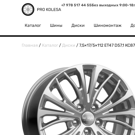
+7 978 517 44 55
Без выходных 9:00-18
Каталог
Шины
Диски
Шиномонтаж
До
Главная
/
Каталог
/
Диски
/ 7,5×17/5×112 ET47 D57,1 КС