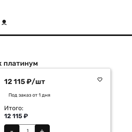
рк платинум
12 115
₽
/шт
Под заказ от 1 дня
Итого:
12 115 ₽
-
+