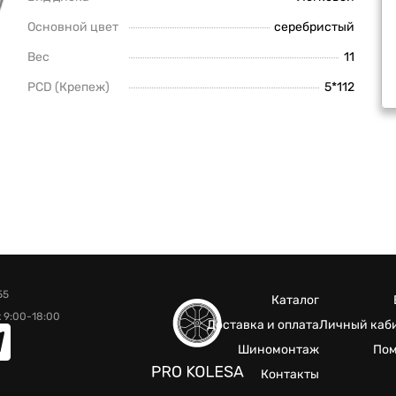
Основной цвет
серебристый
Вес
11
PCD (Крепеж)
5*112
55
Каталог
 9:00-18:00
Доставка и оплата
Личный каб
Шиномонтаж
По
Контакты