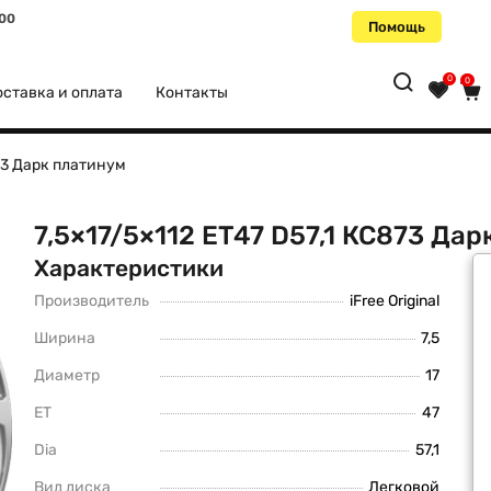
:00
Помощь
0
0
ставка и оплата
Контакты
873 Дарк платинум
7,5×17/5×112 ET47 D57,1 КС873 Да
Характеристики
Производитель
iFree Original
Ширина
7,5
Диаметр
17
ET
47
Dia
57,1
Вид диска
Легковой