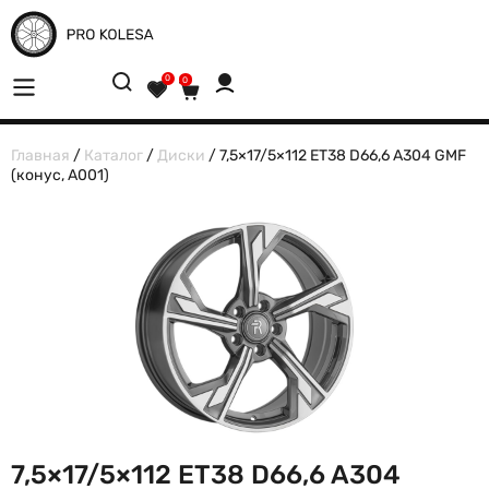
0
0
Главная
/
Каталог
/
Диски
/ 7,5×17/5×112 ET38 D66,6 A304 GMF
(конус, A001)
7,5×17/5×112 ET38 D66,6 A304