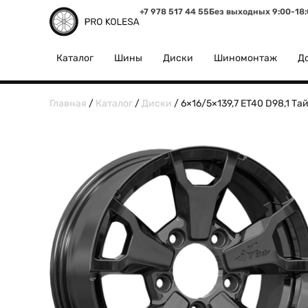
+7 978 517 44 55
Без выходных 9:00-18
Каталог
Шины
Диски
Шиномонтаж
До
Главная
/
Каталог
/
Диски
/ 6×16/5×139,7 ET40 D98,1 Та