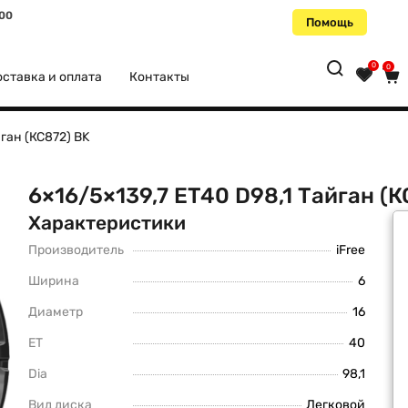
:00
Помощь
0
0
ставка и оплата
Контакты
йган (КС872) BK
6×16/5×139,7 ET40 D98,1 Тайган (К
Характеристики
Производитель
iFree
Ширина
6
Диаметр
16
ET
40
Dia
98,1
Вид диска
Легковой