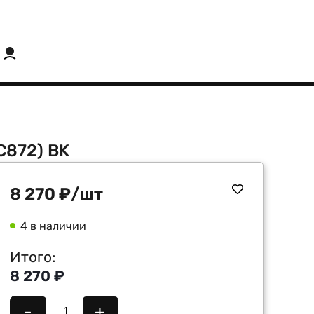
С872) BK
8 270
₽
/шт
4 в наличии
Итого:
8 270 ₽
-
+