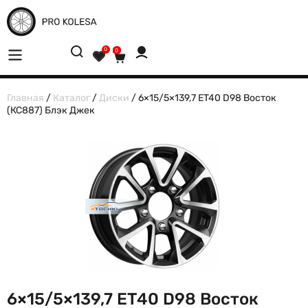
0
0
Главная
/
Каталог
/
Диски
/ 6×15/5×139,7 ET40 D98 Восток
(КС887) Блэк Джек
6×15/5×139,7 ET40 D98 Восток