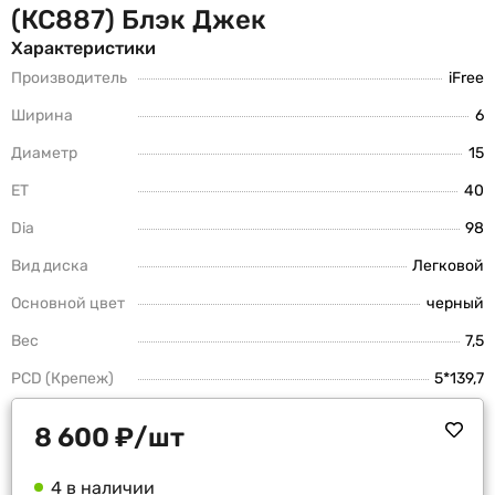
(КС887) Блэк Джек
Характеристики
Производитель
iFree
Ширина
6
Диаметр
15
ET
40
Dia
98
Вид диска
Легковой
Основной цвет
черный
Вес
7,5
PCD (Крепеж)
5*139,7
8 600
₽
/шт
4 в наличии