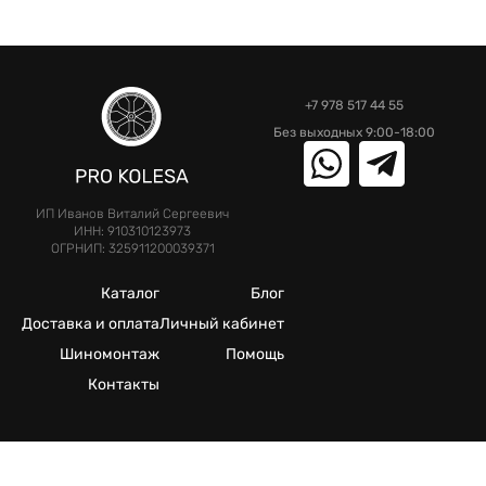
Без выходных 9:00-18:00
ИП Иванов Виталий Сергеевич
ИНН: 910310123973
ОГРНИП: 325911200039371
Каталог
Блог
Доставка и оплата
Личный кабинет
Шиномонтаж
Помощь
Контакты
©2025. Все права защищены.
Meta признана экстремистcкой организацией в России
Публичная оферта
Политика конфиденциальности
Сделано в