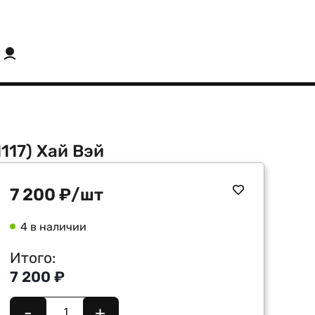
117) Хай Вэй
7 200
₽
/шт
4 в наличии
Итого:
7 200 ₽
-
+