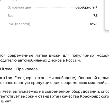
Основной цвет
серебристый
Вес
7,5
PCD (Крепеж)
4*98
ются современные литые диски для популярных модел
одителю автомобильных дисков в России.
го I am Free (перев. с анг. «я свободен»). Основной цел
кокачественную продукцию для современных моделей а
 iFree, выпускаемых на современном оборудовании, спо
тветствует высоким стандартам качества Красноярского
х шин».