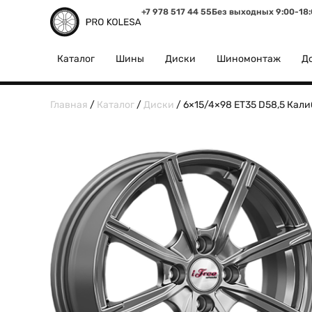
+7 978 517 44 55
Без выходных 9:00-18
Каталог
Шины
Диски
Шиномонтаж
До
Главная
/
Каталог
/
Диски
/ 6×15/4×98 ET35 D58,5 Калиб