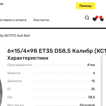
:00
Помощь
0
0
ставка и оплата
Контакты
р (КС1117) Хай Вэй
6×15/4×98 ET35 D58,5 Калибр (КС1
Характеристики
Производитель
iFree
Ширина
6
Диаметр
15
ET
35
Dia
58,5
Вид диска
Легковой