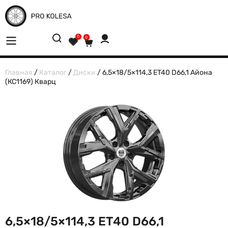
0
0
Главная
/
Каталог
/
Диски
/ 6,5×18/5×114,3 ET40 D66,1 Айона
(КС1169) Кварц
6,5×18/5×114,3 ET40 D66,1