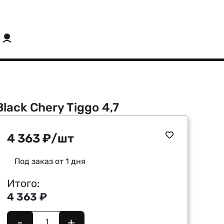
lack Chery Tiggo 4,7
4 363
₽
/шт
Под заказ от 1 дня
Итого:
4 363 ₽
-
+