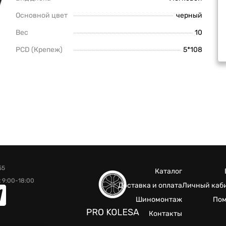
Основной цвет
черный
Вес
10
PCD (Крепеж)
5*108
55
Каталог
 9:00-18:00
Доставка и оплата
Личный каб
Шиномонтаж
По
Контакты