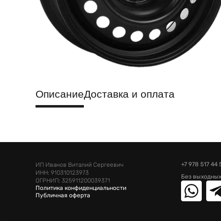
Описание
Доставка и оплата
+7 978 517 44 
ИП Иванов Виталий Сергеевич
ИНН: 910310123973
Без выходных
ОГРНИП: 325911200039371
Политика конфиденциальности
Публичная оферта