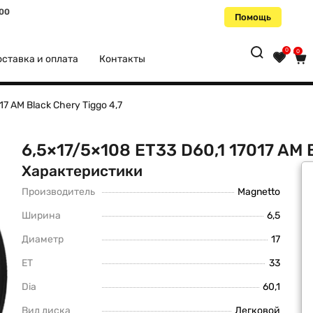
:00
Помощь
0
0
ставка и оплата
Контакты
17 AM Black Chery Tiggo 4,7
6,5×17/5×108 ET33 D60,1 17017 AM B
Характеристики
Производитель
Magnetto
Ширина
6,5
Диаметр
17
ET
33
Dia
60,1
Вид диска
Легковой