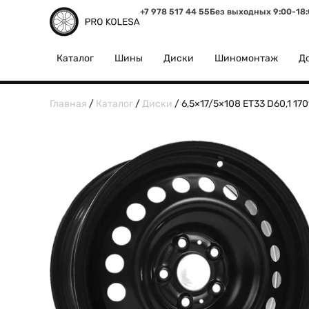
+7 978 517 44 55
Без выходных 9:00-18
Каталог
Шины
Диски
Шиномонтаж
До
Главная
/
Каталог
/
Диски
/ 6,5×17/5×108 ET33 D60,1 170