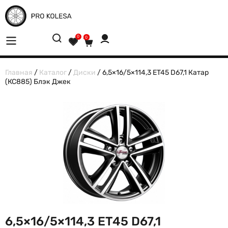
0
0
Главная
/
Каталог
/
Диски
/ 6,5×16/5×114,3 ET45 D67,1 Катар
(КС885) Блэк Джек
6,5×16/5×114,3 ET45 D67,1