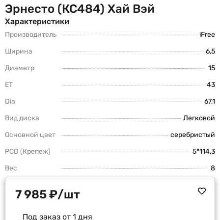
Эрнесто (КС484) Хай Вэй
Характеристики
Производитель
iFree
Ширина
6,5
Диаметр
15
ET
43
Dia
67,1
Вид диска
Легковой
Основной цвет
серебристый
PCD (Крепеж)
5*114,3
Вес
8
7 985
₽
/шт
Под заказ от 1 дня