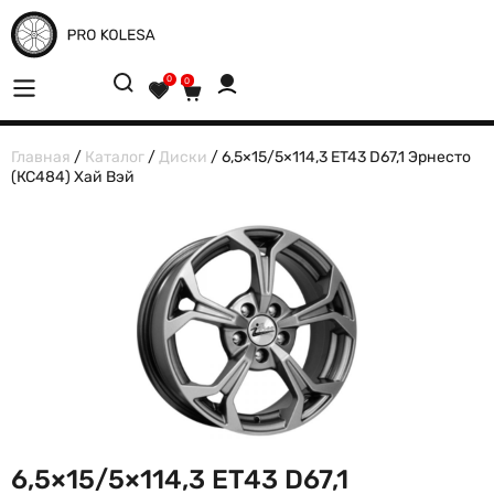
0
0
Главная
/
Каталог
/
Диски
/ 6,5×15/5×114,3 ET43 D67,1 Эрнесто
(КС484) Хай Вэй
6,5×15/5×114,3 ET43 D67,1