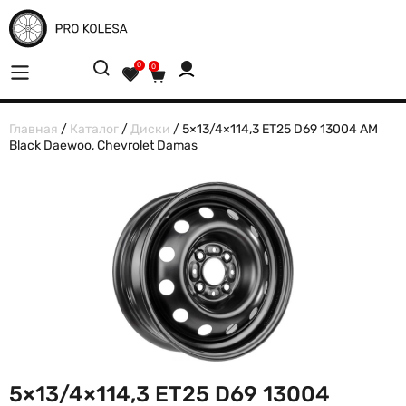
0
0
Главная
/
Каталог
/
Диски
/ 5×13/4×114,3 ET25 D69 13004 AM
Black Daewoo, Chevrolet Damas
5×13/4×114,3 ET25 D69 13004