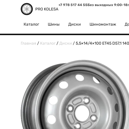
+7 978 517 44 55
Без выходных 9:00-18
Каталог
Шины
Диски
Шиномонтаж
До
Главная
/
Каталог
/
Диски
/ 5,5×14/4×100 ET45 D57,1 14007