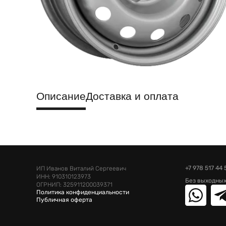
Описание
Доставка и оплата
+7 978 517 44 
ИП Иванов Виталий Сергеевич
ИНН: 910310123973
Без выходных
ОГРНИП: 325911200039371
Политика конфиденциальности
Публичная оферта