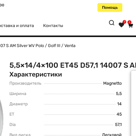
:00
Помощь
0
0
ставка и оплата
Контакты
 S AM Silver WV Polo / Golf III / Venta
5,5×14/4×100 ET45 D57,1 14007 S AM S
Характеристики
Производитель
Magnetto
Ширина
5,5
Диаметр
14
ET
45
Dia
57,1
Вид диска
Легковой