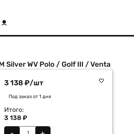
ilver WV Polo / Golf III / Venta
3 138
₽
/шт
Под заказ от 1 дня
Итого:
3 138 ₽
-
+