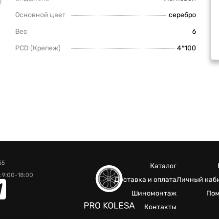
Основной цвет
серебро
Вес
6
PCD (Крепеж)
4*100
55
Каталог
 9:00-18:00
Доставка и оплата
Личный каб
Шиномонтаж
По
Контакты